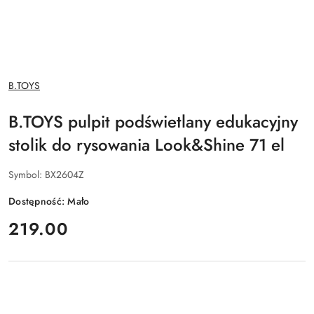
NAZWA
B.TOYS
PRODUCENTA:
B.TOYS pulpit podświetlany edukacyjny
stolik do rysowania Look&Shine 71 el
Symbol:
BX2604Z
Dostępność:
Mało
cena:
219.00