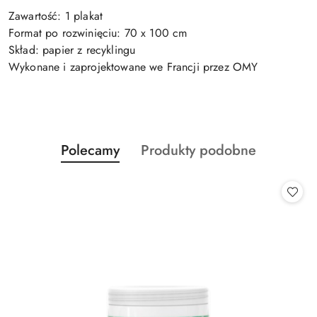
Zawartość: 1 plakat
Format po rozwinięciu: 70 x 100 cm
Skład: papier z recyklingu
Wykonane i zaprojektowane we Francji przez OMY
Produkty
Produkty
Polecamy
Produkty podobne
Pomiń karuzelę produktów
o
o
statusie:
statusie: