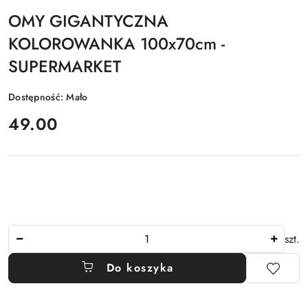
OMY GIGANTYCZNA
KOLOROWANKA 100x70cm -
SUPERMARKET
Dostępność:
Mało
cena:
49.00
Ilość
szt.
Do koszyka