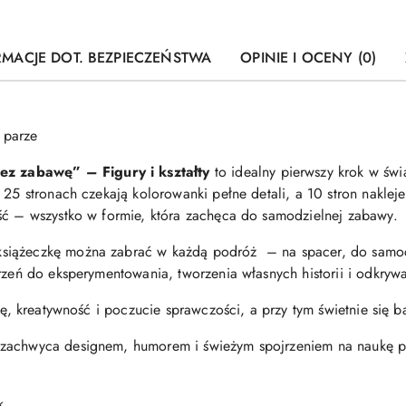
RMACJE DOT. BEZPIECZEŃSTWA
OPINIE I OCENY (0)
 parze
ez zabawę” – Figury i kształty
to idealny pierwszy krok w świ
a 25 stronach czekają kolorowanki pełne detali, a 10 stron nakl
ść – wszystko w formie, która zachęca do samodzielnej zabawy.
siążeczkę można zabrać w każdą podróż – na spacer, do samoc
rzeń do eksperymentowania, tworzenia własnych historii i odkrywan
cję, kreatywność i poczucie sprawczości, a przy tym świetnie się b
 zachwyca designem, humorem i świeżym spojrzeniem na naukę p
k