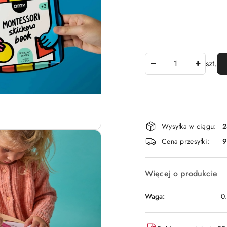
Ilość
szt.
Dostępność
Wysyłka w ciągu:
2
i
Cena przesyłki:
9
dostawa
Więcej o produkcie
Waga:
0