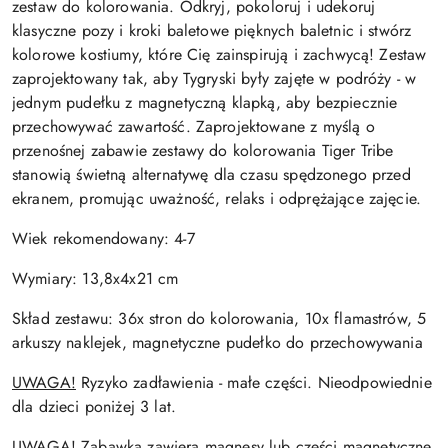
zestaw do kolorowania. Odkryj, pokoloruj i udekoruj
klasyczne pozy i kroki baletowe pięknych baletnic i stwórz
kolorowe kostiumy, które Cię zainspirują i zachwycą!
Zestaw
zaprojektowany tak, aby Tygryski były zajęte w podróży - w
jednym pudełku z magnetyczną klapką, aby bezpiecznie
przechowywać zawartość. Zaprojektowane z myślą o
przenośnej zabawie zestawy do kolorowania Tiger Tribe
stanowią świetną alternatywę dla czasu spędzonego przed
ekranem, promując uważność, relaks i odprężające zajęcie.
Wiek rekomendowany: 4-7
Wymiary: 13,8x4x21 cm
Skład zestawu: 36x stron do kolorowania, 10x flamastrów, 5
arkuszy naklejek,
magnetyczne pudełko do przechowywania
UWAGA!
Ryzyko zadławienia - małe części.
Nieodpowiednie
dla dzieci
poniżej 3 lat.
UWAGA!
Zabawka zawiera magnesy lub części magnetyczne.