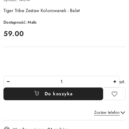
Tiger Tribe Zestaw Kolorowanek - Balet
Dostępność:
Mało
cena:
59.00
Ilość
szt.
Do koszyka
Zostaw telefon
Dostępność