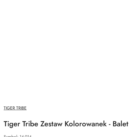
NAZWA
TIGER TRIBE
PRODUCENTA:
Tiger Tribe Zestaw Kolorowanek - Balet
Symbol:
14-014