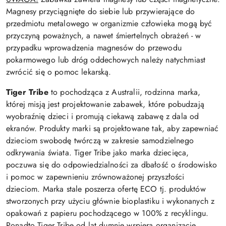
Magnesy przyciągnięte do siebie lub przywierające do
przedmiotu metalowego w organizmie człowieka mogą być
przyczyną poważnych, a nawet śmiertelnych obrażeń - w
przypadku wprowadzenia magnesów do przewodu
pokarmowego lub dróg oddechowych należy natychmiast
zwrócić się o pomoc lekarską.
Tiger Tribe
to pochodząca z Australii, rodzinna marka,
której misją jest projektowanie zabawek, które pobudzają
wyobraźnię dzieci i promują ciekawą zabawę z dala od
ekranów. Produkty marki są projektowane tak, aby zapewniać
dzieciom swobodę twórczą w zakresie samodzielnego
odkrywania świata. Tiger Tribe jako marka dziecięca,
poczuwa się do odpowiedzialności za dbałość o środowisko
i pomoc w zapewnieniu zrównoważonej przyszłości
dzieciom. Marka stale poszerza ofertę ECO tj. produktów
stworzonych przy użyciu głównie bioplastiku i wykonanych z
opakowań z papieru pochodzącego w 100% z recyklingu.
Ponadto Tiger Tribe od lat dumnie wspiera organizacje