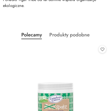
ekologiczne.
Produkty
Produkty
Polecamy
Produkty podobne
Pomiń karuzelę produktów
o
o
statusie:
statusie: