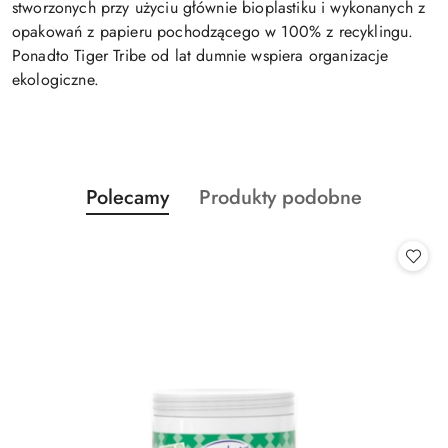
stworzonych przy użyciu głównie bioplastiku i wykonanych z
opakowań z papieru pochodzącego w 100% z recyklingu.
Ponadto Tiger Tribe od lat dumnie wspiera organizacje
ekologiczne.
Produkty
Produkty
Polecamy
Produkty podobne
Pomiń karuzelę produktów
o
o
statusie:
statusie: