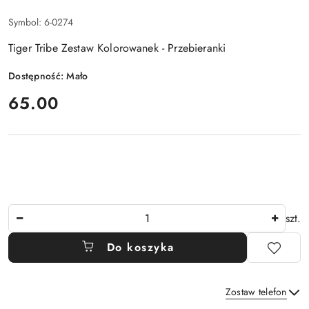
Symbol:
6-0274
Tiger Tribe Zestaw Kolorowanek - Przebieranki
Dostępność:
Mało
cena:
65.00
Ilość
szt.
Do koszyka
Zostaw telefon