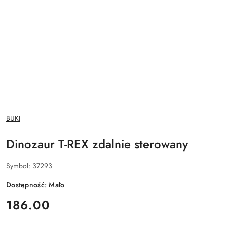
NAZWA
BUKI
PRODUCENTA:
Dinozaur T-REX zdalnie sterowany
Symbol:
37293
Dostępność:
Mało
cena:
186.00